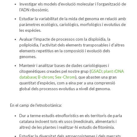
Investigar els models d'evolució molecular i l’organització de
l'ADN ribosòmic.
Estudiar la variabilitat de la mida del genoma en relació amb
paràmetres ecològics, cariològics, morfològics i evolutius de
les espècies.
Avaluar l'impacte de processos com la disploïdia, la
poliploïdia, l'activitat dels elements transposables i d'altres
elements repetitius en la composició i evolució dels
genomes.
Mantenir i analitzar bases de dades cariològiques i
citogenètiques creades pel nostre grup (
GSAD
;
plant rDNA
database
;
B-chrom
;
Sex-Chrom
), que abasten una gran
quantitat d'espècies, com a eina per a una comprensió
global dels processos evolutius a nivell del genoma.
En el camp de l'etnobotànica:
Dur a terme estudis etnoflorístics en els territoris de parla
catalana incloent tots els usos (medicinals, alimentaris i
altres) de les plantes i realitzar-hi estudis de fitonímia.
Estudiar la diversitat dels agroecosistemes i dels mercats