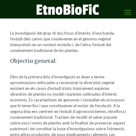
La investigació del grup té dos focus d'interès: d'una banda,
l’estudi dels canvis que s’esdevenen en el genoma vegetal
interpretats en un context evolutiu i, de l’altra, l'estudi del
coneixement tradicional de les plantes.
Objectiu general:
Dins de la primera línia d'investigació es duen a terme
aproximacions enfocades a reconstruir la diversitat vegetal
existent en els casos d'estudi triats: bàsicament espècies
silvestres de plantes no model i espècies cultivades d'interès
econòmic. Es caracteritzen els genomes i s'estudien els processos
que hi tenen lloc i que constitueixen el motor de l'evolució. A la
segona línia ens centrem en l'estudi d’agroecosistemes, etnoflora i
coneixement tradicional. Tractem de recollir el saber popular
sobre usos i noms de plantes amb la finalitat de preservar aquest
patrimoni i de constituir la base d'investigacions sobre l'obtenció,
entre altres productes, de nous medicaments i aliments. Les