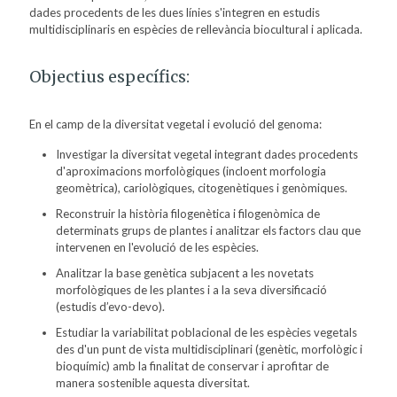
dades procedents de les dues línies s'integren en estudis
multidisciplinaris en espècies de rellevància biocultural i aplicada.
Objectius específics:
En el camp de la diversitat vegetal i evolució del genoma:
Investigar la diversitat vegetal integrant dades procedents
d'aproximacions morfològiques (incloent morfologia
geomètrica), cariològiques, citogenètiques i genòmiques.
Reconstruir la història filogenètica i filogenòmica de
determinats grups de plantes i analitzar els factors clau que
intervenen en l'evolució de les espècies.
Analitzar la base genètica subjacent a les novetats
morfològiques de les plantes i a la seva diversificació
(estudis d’evo-devo).
Estudiar la variabilitat poblacional de les espècies vegetals
des d'un punt de vista multidisciplinari (genètic, morfològic i
bioquímic) amb la finalitat de conservar i aprofitar de
manera sostenible aquesta diversitat.