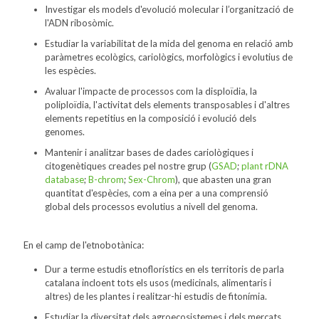
Investigar els models d'evolució molecular i l’organització de
l'ADN ribosòmic.
Estudiar la variabilitat de la mida del genoma en relació amb
paràmetres ecològics, cariològics, morfològics i evolutius de
les espècies.
Avaluar l'impacte de processos com la disploïdia, la
poliploïdia, l'activitat dels elements transposables i d'altres
elements repetitius en la composició i evolució dels
genomes.
Mantenir i analitzar bases de dades cariològiques i
citogenètiques creades pel nostre grup (
GSAD
;
plant rDNA
database
;
B-chrom
;
Sex-Chrom
), que abasten una gran
quantitat d'espècies, com a eina per a una comprensió
global dels processos evolutius a nivell del genoma.
En el camp de l'etnobotànica:
Dur a terme estudis etnoflorístics en els territoris de parla
catalana incloent tots els usos (medicinals, alimentaris i
altres) de les plantes i realitzar-hi estudis de fitonímia.
Estudiar la diversitat dels agroecosistemes i dels mercats