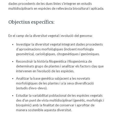
dades procedents de les dues línies s'integren en estudis
multidisciplinaris en espècies de rellevància biocultural i aplicada.
Objectius específics:
En el camp de la diversitat vegetal i evolució del genoma:
Investigar la diversitat vegetal integrant dades procedents
d'aproximacions morfològiques (incloent morfologia
geomètrica), cariològiques, citogenètiques i genòmiques.
Reconstruir la història filogenètica i filogenòmica de
determinats grups de plantes i analitzar els factors clau que
intervenen en l'evolució de les espècies.
Analitzar la base genètica subjacent a les novetats
morfològiques de les plantes i a la seva diversificació
(estudis d’evo-devo).
Estudiar la variabilitat poblacional de les espècies vegetals
des d'un punt de vista multidisciplinari (genètic, morfològic i
bioquímic) amb la finalitat de conservar i aprofitar de
manera sostenible aquesta diversitat.