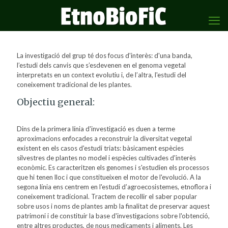
La investigació del grup té dos focus d'interès: d'una banda,
l’estudi dels canvis que s’esdevenen en el genoma vegetal
interpretats en un context evolutiu i, de l’altra, l'estudi del
coneixement tradicional de les plantes.
Objectiu general:
Dins de la primera línia d'investigació es duen a terme
aproximacions enfocades a reconstruir la diversitat vegetal
existent en els casos d'estudi triats: bàsicament espècies
silvestres de plantes no model i espècies cultivades d'interès
econòmic. Es caracteritzen els genomes i s'estudien els processos
que hi tenen lloc i que constitueixen el motor de l'evolució. A la
segona línia ens centrem en l'estudi d’agroecosistemes, etnoflora i
coneixement tradicional. Tractem de recollir el saber popular
sobre usos i noms de plantes amb la finalitat de preservar aquest
patrimoni i de constituir la base d'investigacions sobre l'obtenció,
entre altres productes, de nous medicaments i aliments. Les