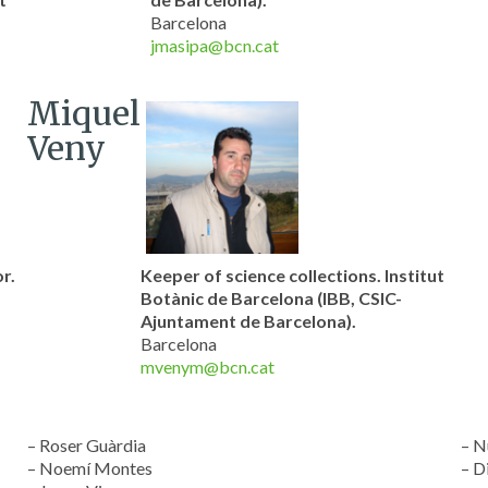
Barcelona
jmasipa@bcn.cat
Miquel
Veny
r.
Keeper of science collections. Institut
Botànic de Barcelona (IBB, CSIC-
Ajuntament de Barcelona).
Barcelona
mvenym@bcn.cat
– Roser Guàrdia
– N
– Noemí Montes
– D