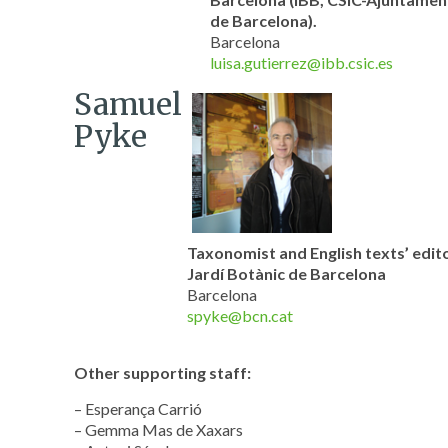
de Barcelona).
Barcelona
luisa.gutierrez@ibb.csic.es
Samuel
Pyke
Taxonomist and English texts’ edito
Jardí Botànic de Barcelona
Barcelona
spyke@bcn.cat
Other supporting staff:
– Esperança Carrió
– Gemma Mas de Xaxars