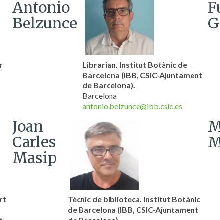
Antonio
F
Belzunce
G
r
Librarian. Institut Botànic de
Barcelona (IBB, CSIC-Ajuntament
de Barcelona).
Barcelona
antonio.belzunce@ibb.csic.es
Joan
M
Carles
M
Masip
rt
Tècnic de biblioteca. Institut Botànic
de Barcelona (IBB, CSIC-Ajuntament
t
de Barcelona).