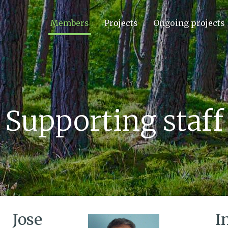
Members
Projects
Ongoing projects
Supporting staff
Jose
I