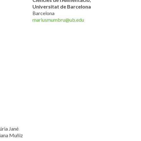
Universitat de Barcelona
Barcelona
mariusmumbru@ub.edu
úria Jané
iana Muñiz