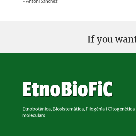
– Antoni Sánchez
If you want
Etnobotànica, Biosistemàtica, Filogènia i Citogenètica
moleculars