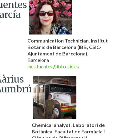
uentes
arcía
Communication Technician. Institut
Botànic de Barcelona (IBB, CSIC-
Ajuntament de Barcelona).
Barcelona
ines.fuentes@ibb.csic.es
àrius
umbrú
Chemical analyst. Laboratori de
Botànica. Facultat de Farmàcia i
Ciències de l’Alimentació,