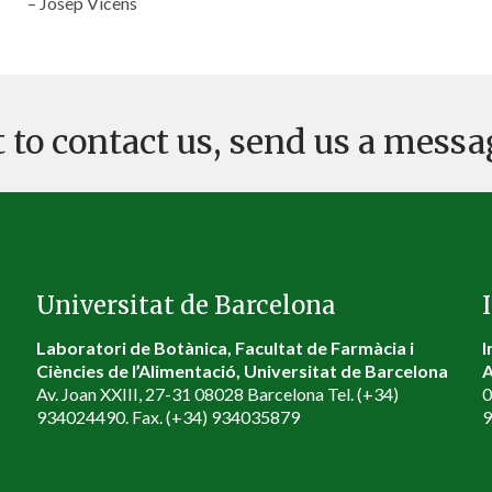
– Josep Vicens
 to contact us, send us a messa
Universitat de Barcelona
Laboratori de Botànica, Facultat de Farmàcia i
I
Ciències de l’Alimentació, Universitat de Barcelona
A
Av. Joan XXIII, 27-31 08028 Barcelona Tel. (+34)
0
934024490. Fax. (+34) 934035879