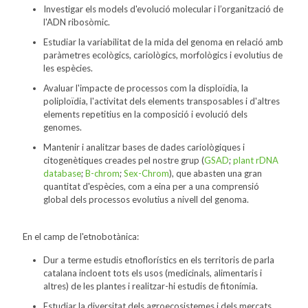
Investigar els models d'evolució molecular i l’organització de
l'ADN ribosòmic.
Estudiar la variabilitat de la mida del genoma en relació amb
paràmetres ecològics, cariològics, morfològics i evolutius de
les espècies.
Avaluar l'impacte de processos com la disploïdia, la
poliploïdia, l'activitat dels elements transposables i d'altres
elements repetitius en la composició i evolució dels
genomes.
Mantenir i analitzar bases de dades cariològiques i
citogenètiques creades pel nostre grup (
GSAD
;
plant rDNA
database
;
B-chrom
;
Sex-Chrom
), que abasten una gran
quantitat d'espècies, com a eina per a una comprensió
global dels processos evolutius a nivell del genoma.
En el camp de l'etnobotànica:
Dur a terme estudis etnoflorístics en els territoris de parla
catalana incloent tots els usos (medicinals, alimentaris i
altres) de les plantes i realitzar-hi estudis de fitonímia.
Estudiar la diversitat dels agroecosistemes i dels mercats