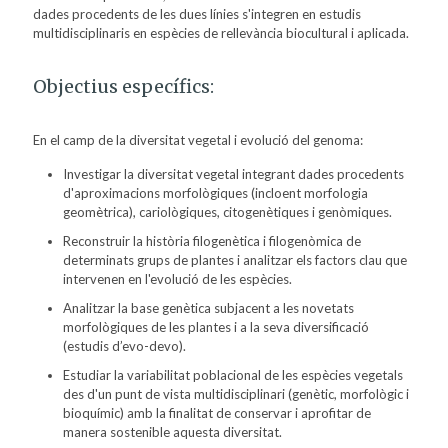
dades procedents de les dues línies s'integren en estudis
multidisciplinaris en espècies de rellevància biocultural i aplicada.
Objectius específics:
En el camp de la diversitat vegetal i evolució del genoma:
Investigar la diversitat vegetal integrant dades procedents
d'aproximacions morfològiques (incloent morfologia
geomètrica), cariològiques, citogenètiques i genòmiques.
Reconstruir la història filogenètica i filogenòmica de
determinats grups de plantes i analitzar els factors clau que
intervenen en l'evolució de les espècies.
Analitzar la base genètica subjacent a les novetats
morfològiques de les plantes i a la seva diversificació
(estudis d’evo-devo).
Estudiar la variabilitat poblacional de les espècies vegetals
des d'un punt de vista multidisciplinari (genètic, morfològic i
bioquímic) amb la finalitat de conservar i aprofitar de
manera sostenible aquesta diversitat.