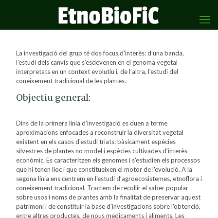
La investigació del grup té dos focus d'interès: d'una banda,
l’estudi dels canvis que s’esdevenen en el genoma vegetal
interpretats en un context evolutiu i, de l’altra, l'estudi del
coneixement tradicional de les plantes.
Objectiu general:
Dins de la primera línia d'investigació es duen a terme
aproximacions enfocades a reconstruir la diversitat vegetal
existent en els casos d'estudi triats: bàsicament espècies
silvestres de plantes no model i espècies cultivades d'interès
econòmic. Es caracteritzen els genomes i s'estudien els processos
que hi tenen lloc i que constitueixen el motor de l'evolució. A la
segona línia ens centrem en l'estudi d’agroecosistemes, etnoflora i
coneixement tradicional. Tractem de recollir el saber popular
sobre usos i noms de plantes amb la finalitat de preservar aquest
patrimoni i de constituir la base d'investigacions sobre l'obtenció,
entre altres productes, de nous medicaments i aliments. Les